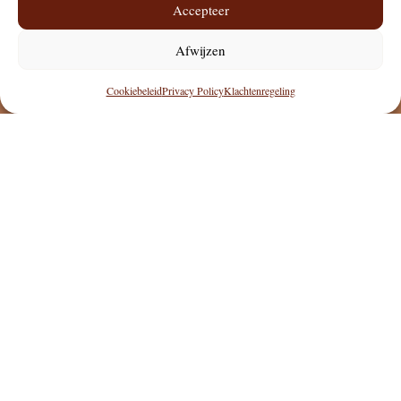
Accepteer
Afwijzen
Cookiebeleid
Privacy Policy
Klachtenregeling
Ervaren plastisch chirurgen
met ruime expertise
Persoonlijke aandacht
en eerlijk advies
Hoogwaardige producten
van A-merken