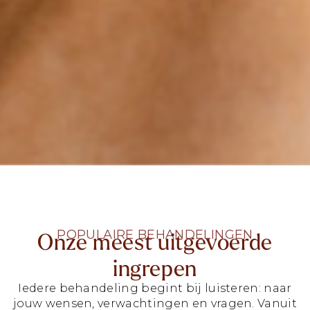
POPULAIRE BEHANDELINGEN
Onze meest uitgevoerde
ingrepen
Iedere behandeling begint bij luisteren: naar
jouw wensen, verwachtingen en vragen. Vanuit