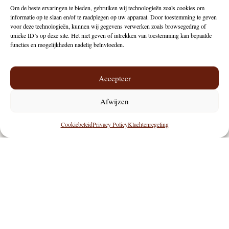
Om de beste ervaringen te bieden, gebruiken wij technologieën zoals cookies om
informatie op te slaan en/of te raadplegen op uw apparaat. Door toestemming te geven
voor deze technologieën, kunnen wij gegevens verwerken zoals browsegedrag of
unieke ID’s op deze site. Het niet geven of intrekken van toestemming kan bepaalde
functies en mogelijkheden nadelig beïnvloeden.
Accepteer
Afwijzen
Ervaren plastisch chirurgen
Cookiebeleid
Privacy Policy
Klachtenregeling
met ruime expertise
Persoonlijke aandacht
en eerlijk advies
Hoogwaardige producten
van A-merken