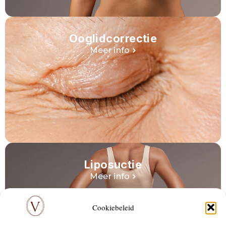
Ooglidcorrectie
Meer info
Liposuctie
Meer info
Cookiebeleid