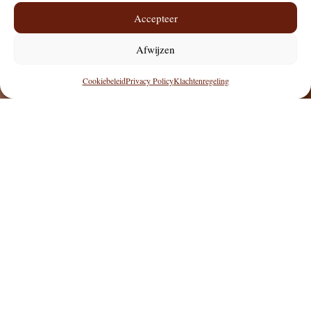
Accepteer
Afwijzen
Cookiebeleid
Privacy Policy
Klachtenregeling
Ervaren plastisch chirurgen
met ruime expertise
Persoonlijke aandacht
en eerlijk advies
Hoogwaardige producten
van A-merken